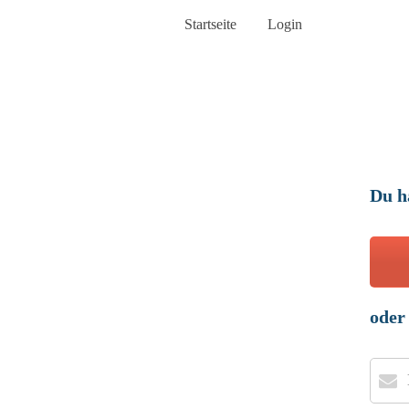
Startseite
Login
Du h
oder
Benut
oder
E-