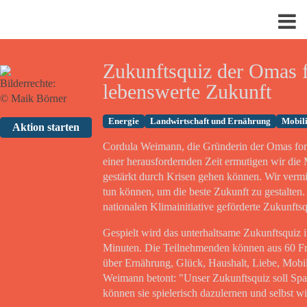
Zukunftsquiz der Omas f
Bilderrechte:
lebenswerte Zukunft
© Maik Börner
Energie
Landwirtschaft und Ernährung
Mobili
Aktion starten
Cordula Weimann, die Gründerin der Omas for F
einer herausfordernden Zeit ermutigen wir die
gestärkt durch Krisen gehen können. Wir vermit
tun können, um die beste Zukunft zu gestalte
nationalen Klimainitiative geförderte Zukunft
Gespielt wird das unterhaltsame Zukunftsquiz 
Minuten. Die Teilnehmenden können aus 60 Fra
über Ernährung, Glück, Haushalt, Liebe, Mobil
Weimann betont: "Unser Zukunftsquiz soll S
können sie spielerisch dazulernen und selbst 