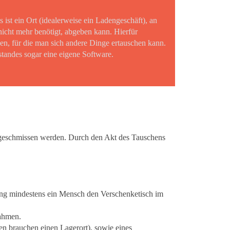
 ist ein Ort (idealerweise ein Ladengeschäft), an
icht mehr benötigt, abgeben kann. Hierfür
n, für die man sich andere Dinge ertauschen kann.
tandes sogar eine eigene Software.
eggeschmissen werden. Durch den Akt des Tauschens
tung mindestens ein Mensch den Verschenketisch im
Rahmen.
en brauchen einen Lagerort), sowie eines