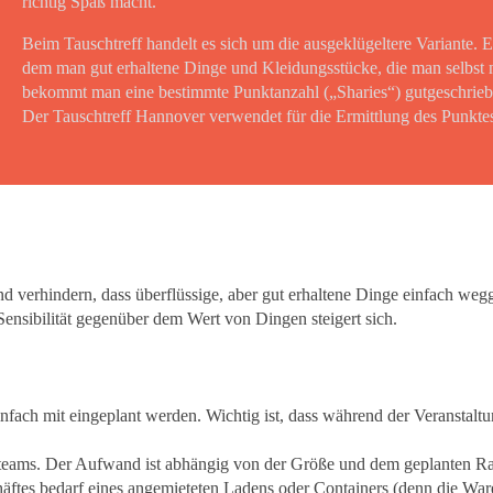
richtig Spaß macht.
Beim Tauschtreff handelt es sich um die ausgeklügeltere Variante. Es
dem man gut erhaltene Dinge und Kleidungsstücke, die man selbst n
bekommt man eine bestimmte Punktanzahl („Sharies“) gutgeschriebe
Der Tauschtreff Hannover verwendet für die Ermittlung des Punktes
d verhindern, dass überflüssige, aber gut erhaltene Dinge einfach w
nsibilität gegenüber dem Wert von Dingen steigert sich.
infach mit eingeplant werden. Wichtig ist, dass während der Veranstal
nsteams. Der Aufwand ist abhängig von der Größe und dem geplanten 
häftes bedarf eines angemieteten Ladens oder Containers (denn die War