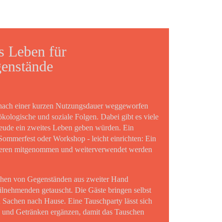
s Leben für
enstände
 nach einer kurzen Nutzungsdauer weggeworfen
ökologische und soziale Folgen. Dabei gibt es viele
eude ein zweites Leben geben würden. Ein
 Sommerfest oder Workshop - leicht einrichten: Ein
anderen mitgenommen und weiterverwendet werden
uschen von Gegenständen aus zweiter Hand
eilnehmenden getauscht. Die Gäste bringen selbst
 Sachen nach Hause. Eine Tauschparty lässt sich
n und Getränken ergänzen, damit das Tauschen