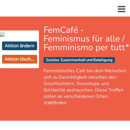
FemCafé -
Feminismus für alle /
Femminismo per tutt*
Aktion ändern
Aktion löschen
Sozialer Zusammenhalt und Beteiligung
Feministisches Café bei dem Menschen
sich zu Gerechtigkeit zwischen den
Geschlechtern, Stereotype und
Solidarität austauschen. Diese Treffen
sollen an verschiedenen Orten
stattfinden.